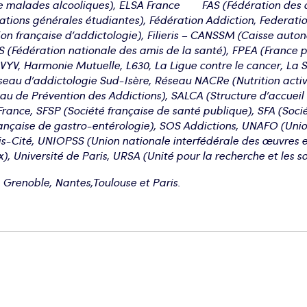
e malades alcooliques), ELSA France FAS (Fédération des act
tions générales étudiantes), Fédération Addiction, Federatio
ion française d’addictologie), Filieris – CANSSM (Caisse auto
S (Fédération nationale des amis de la santé), FPEA (France p
YV, Harmonie Mutuelle, L630, La Ligue contre le cancer, La Sa
eau d’addictologie Sud-Isère, Réseau NACRe (Nutrition activ
 de Prévention des Addictions), SALCA (Structure d’accueil e
rance, SFSP (Société française de santé publique), SFA (Socié
ançaise de gastro-entérologie), SOS Addictions, UNAFO (Unio
-Cité, UNIOPSS (Union nationale interfédérale des œuvres e
ux), Université de Paris, URSA (Unité pour la recherche et les s
 Grenoble, Nantes,Toulouse et Paris.