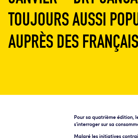
TOUJOURS AUSSI POP
AUPRÈS DES FRANÇAIS·
Pour sa quatrième édition, l
s’interroger sur sa consomma
Malgré les initiatives contrai