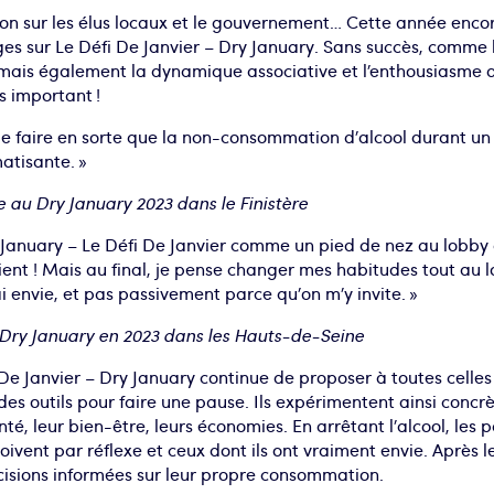
n sur les élus locaux et le gouvernement… Cette année encore,
ges sur Le Défi De Janvier – Dry January. Sans succès, comme 
n mais également la dynamique associative et l’enthousiasme de
s important !
de faire en sorte que la non-consommation d’alcool durant un 
matisante. »
e au Dry January 2023 dans le Finistère
 January – Le Défi De Janvier comme un pied de nez au lobby d
cient ! Mais au final, je pense changer mes habitudes tout au l
ai envie, et pas passivement parce qu’on m’y invite. »
 Dry January en 2023 dans les Hauts-de-Seine
e Janvier – Dry January continue de proposer à toutes celles 
es outils pour faire une pause. Ils expérimentent ainsi concrè
anté, leur bien-être, leurs économies. En arrêtant l’alcool, les 
 boivent par réflexe et ceux dont ils ont vraiment envie. Après le
isions informées sur leur propre consommation.