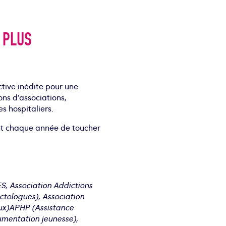
 PLUS
ctive inédite pour une
ons d’associations,
es hospitaliers.
ent chaque année de toucher
ES, Association Addictions
ctologues), Association
ux)APHP (Assistance
umentation jeunesse),