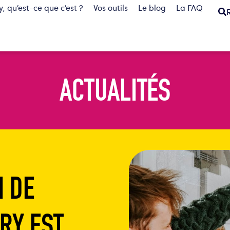
, qu’est-ce que c’est ?
Vos outils
Le blog
La FAQ
ACTUALITÉS
I DE
RY EST