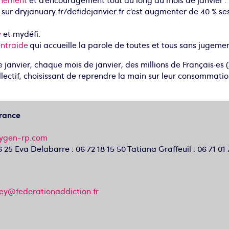
gnement
et d’encouragement tout au long du mois de janvier : 
 sur dryjanuary.fr/defidejanvier.fr c’est augmenter de 40 % s
y
et mydéfi.
ntraide
qui accueille la parole de toutes et tous sans jugemen
 janvier, chaque mois de janvier, des millions de Français·es (
llectif, choisissant de reprendre la main sur leur consommation
.
France
xygen-rp.com
6 25 Eva Delabarre : 06 72 18 15 50 Tatiana Graffeuil : 06 71 01
ey@federationaddiction.fr