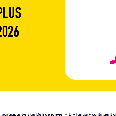
PLUS
2026
s participant·e·s au Défi de janvier – Dry January continuent 