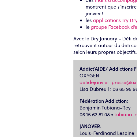
des
mails d’accompa
montrent que s’inscrire
janvier !
les
applications Try Dr
le
groupe Facebook d’e
Avec le Dry January – Défi de
retrouvent autour du défi co
selon leurs propres objectifs
Addict’AIDE
/ Addictions 
OXYGEN
defidejanvier-presse@o
Lisa Dubreuil : 06 65 95 9
Fédération Addiction
:
Benjamin Tubiana-Rey
06 15 62 81 08 •
tubiana-r
JANOVER
:
Louis-Ferdinand Lespine