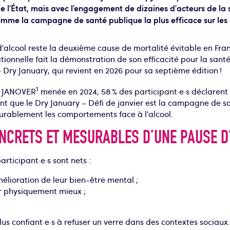
e l’État, mais avec l’engagement de dizaines d’acteurs de la s
omme la campagne de santé publique la plus efficace sur les 
’alcool reste la deuxième cause de mortalité évitable en F
tionnelle fait la démonstration de son efficacité pour la sant
 – Dry January, qui revient en 2026 pour sa septième édition !
1
de JANOVER
menée en 2024, 58 % des participant·e·s déclarent 
mant que le Dry January – Défi de janvier est la campagne de s
durablement les comportements face à l’alcool.
ONCRETS ET MESURABLES D’UNE PAUSE D
articipant·e·s sont nets :
élioration de leur bien-être mental ;
ir physiquement mieux ;
plus confiant·e·s à refuser un verre dans des contextes sociau