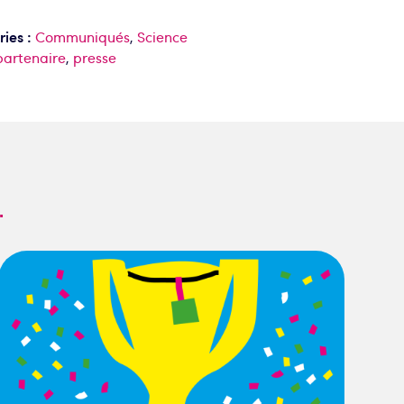
ies :
Communiqués
,
Science
partenaire
,
presse
.