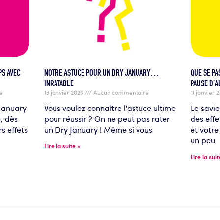
PS AVEC
NOTRE ASTUCE POUR UN DRY JANUARY…
QUE SE PA
INRATABLE
PAUSE D’A
e
13 janvier 2026
Aucun commentaire
11 janvier 
 January
Vous voulez connaître l’astuce ultime
Le savie
, dès
pour réussir ? On ne peut pas rater
des effe
rs effets
un Dry January ! Même si vous
et votr
un peu
Lire la suite »
Lire la suit